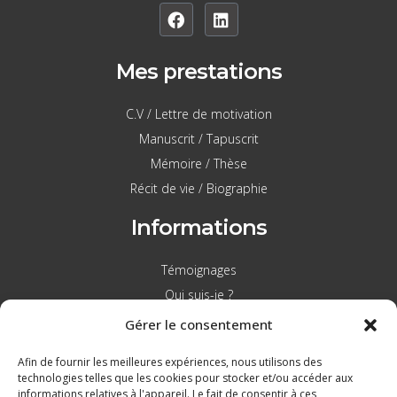
Mes prestations
C.V / Lettre de motivation
Manuscrit / Tapuscrit
Mémoire / Thèse
Récit de vie / Biographie
Informations
Témoignages
Qui suis-je ?
Contact
Gérer le consentement
C.G.U
Afin de fournir les meilleures expériences, nous utilisons des
technologies telles que les cookies pour stocker et/ou accéder aux
Contact
informations relatives à l'appareil. Le fait de consentir à ces